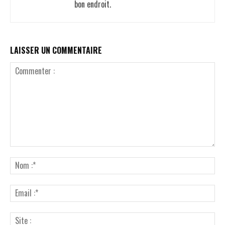
bon endroit.
LAISSER UN COMMENTAIRE
Commenter
:
No
:*
Ema
:*
Sit