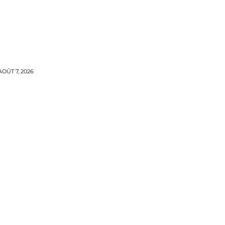
OÛT 7, 2026
TYLES DE ROBES
MORE