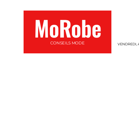
MoRobe
CONSEILS MODE
VENDREDI, A
MODE
MARIAGE
ACCESSOIRES
S