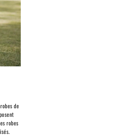
 robes de
oposent
des robes
isés.