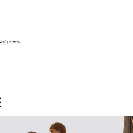
OÛT 7, 2026
TYLES DE ROBES
MORE
E