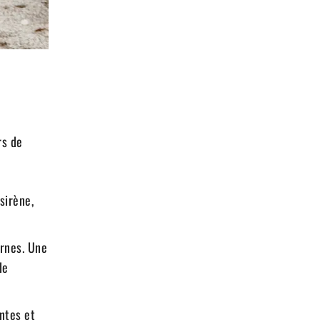
rs de
sirène,
rnes. Une
de
ntes et